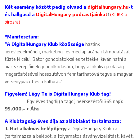
Két esemény között pedig olvasd a
digitalhungary.hu
-t
és hallgasd a
DigitalHungary podcastjainkat
!
(KLIKK a
pirosra)
*Manifesztum
:
"A DigitalHungary Klub közössége
hazánk
kereskedelmének, marketing- és médiapiacának támogatását
tűzte ki célul. Bátor gondolatokkal és tettekkel kíván hatni a
piac szereplőinek gondolkodására, hogy a lokális gazdaság
megerősítésével hosszútávon fenntarthatóvá tegye a magyar
versenypiacot és a kultúrát."
Figyelem! Légy Te is DigitalHungary Klub tag!
Egy éves tagdíj (a tagdíj beérkezéstől 365 nap):
95.000.- + Áfa
A Klubtagság éves díja az alábbiakat tartalmazza:
I.
Hat alkalmas belépőjegy
a DigitalHungary Klub-ra
(tartalmazza a belépőt, a folyamatos ásványvízellátást, kávét,