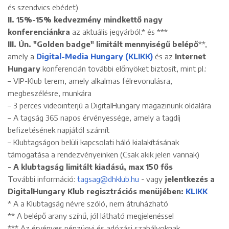
és szendvics ebédet)
II.
15%-15% kedvezmény mindkettő nagy
konferenciánkra
az aktuális jegyárból.* és ***
III.
Ún. "Golden badge" limitált mennyiségű belépő
**,
amely a
Digital-Media Hungary (KLIKK)
és az
Internet
Hungary
konferencián további előnyöket biztosít, mint pl.:
– VIP-Klub terem, amely alkalmas félrevonulásra,
megbeszélésre, munkára
– 3 perces videointerjú a DigitalHungary magazinunk oldalára
– A tagság 365 napos érvényessége, amely a tagdíj
befizetésének napjától számít
– Klubtagságon belüli kapcsolati háló kialakításának
támogatása a rendezvényeinken (Csak akik jelen vannak)
- A klubtagság limitált kiadású, max 150 fős
További információ:
tagsag@dhklub.hu
- vagy
jelentkezés a
DigitalHungary Klub regisztrációs menüjében:
KLIKK
* A a Klubtagság névre szóló, nem átruházható
** A belépő arany színű, jól látható megjelenéssel
*** Az érvényes pénzügyi és adózási szabályoknak