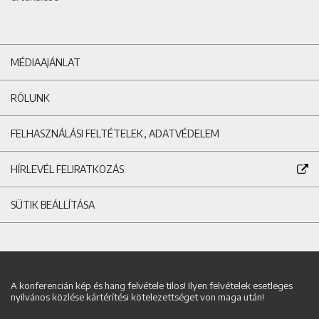
MÉDIAAJÁNLAT
RÓLUNK
FELHASZNÁLÁSI FELTÉTELEK, ADATVÉDELEM
HÍRLEVÉL FELIRATKOZÁS
SÜTIK BEÁLLÍTÁSA
A konferencián kép és hang felvétele tilos! Ilyen felvételek esetleges
nyilvános közlése kártérítési kötelezettséget von maga után!