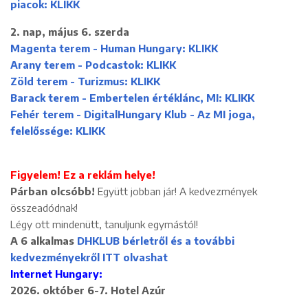
piacok: KLIKK
2. nap, május 6. szerda
Magenta terem - Human Hungary: KLIKK
Arany terem - Podcastok: KLIKK
Zöld terem - Turizmus: KLIKK
Barack terem - Embertelen értéklánc, MI: KLIKK
Fehér terem - DigitalHungary Klub - Az MI joga,
felelőssége: KLIKK
Figyelem! Ez a reklám helye!
Párban olcsóbb!
Együtt jobban jár! A kedvezmények
összeadódnak!
Légy ott mindenütt, tanuljunk egymástól!
A 6 alkalmas
DHKLUB bérletről és a további
kedvezményekről
ITT olvashat
Internet Hungary:
2026. október 6-7. Hotel Azúr