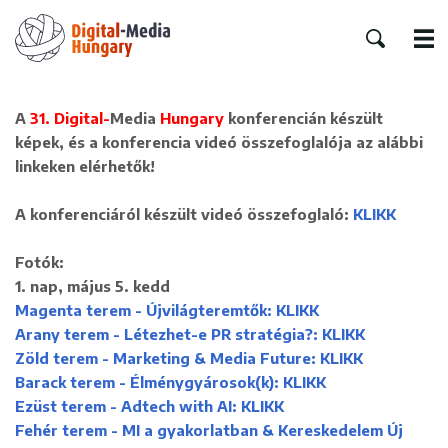
A
31. Digital-
Media
Hungary
konferencián készült
képek, és a konferencia videó összefoglalója az alábbi
linkeken elérhetők!
A konferenciáról készült videó összefoglaló:
KLIKK
Fotók:
1. nap, május 5. kedd
Magenta terem - Újvilágteremtők: KLIKK
Arany terem - Létezhet-e PR stratégia?: KLIKK
Zöld terem - Marketing & Media Future: KLIKK
Barack terem - Élménygyárosok(k): KLIKK
Ezüst terem - Adtech with AI: KLIKK
Fehér terem - MI a gyakorlatban & Kereskedelem Új